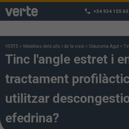
+34 934 155 63
VERTE
>
Malalties dels ulls i de la visió
>
Glaucoma Agut
>
Ti
Tinc l'angle estret i e
Respectem l
Utilitzem cooki
navegació i po
tractament profilàcti
accedir a la n
s'entén que ha
utilitzar descongest
configurar-les 
efedrina?