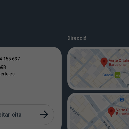
Direcció
4 155 637
App
erte.es
citar cita