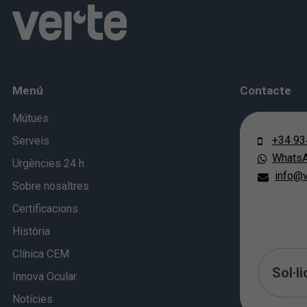
Menú
Contacte
Mútues
+34 93
Serveis
Whats
Urgències 24 h
info@v
Sobre nosaltres
Certificacions
Història
Clínica CEM
Sol·li
Innova Ocular
Notícies