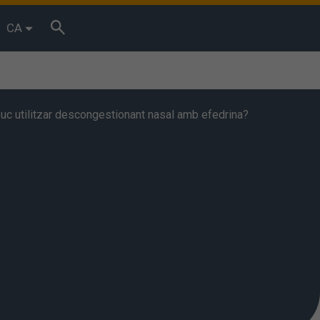
CA
. Puc utilitzar descongestionant nasal amb efedrina?
bits de
essos. Podeu
Acceptar”
. També podeu