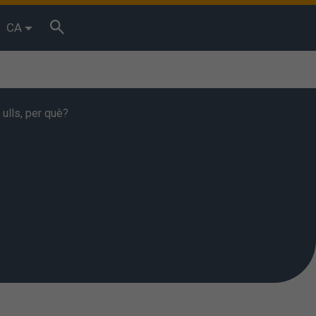
CA
ulls, per què?
bits de
essos. Podeu
Acceptar”
. També podeu