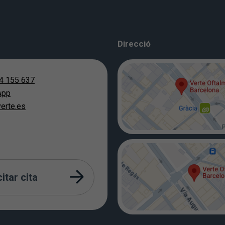
Direcció
4 155 637
App
erte.es
citar cita