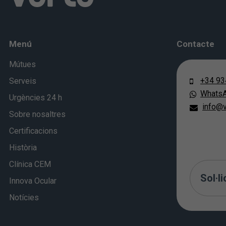
Menú
Contacte
Mútues
+34 93
Serveis
Whats
Urgències 24 h
info@v
Sobre nosaltres
Certificacions
Història
Clínica CEM
Sol·li
Innova Ocular
Notícies