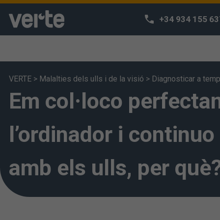
+34 934 155 63
VERTE
>
Malalties dels ulls i de la visió
>
Diagnosticar a tem
Em col·loco perfecta
Respectem l
Utilitzem cooki
navegació i po
l’ordinador i continu
accedir a la n
s'entén que ha
amb els ulls, per què
configurar-les 