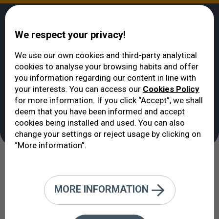
We respect your privacy!
We use our own cookies and third-party analytical
cookies to analyse your browsing habits and offer
VERTE
>
Technologies de diagnostic et traitement
you information regarding our content in line with
Technologies de
your interests. You can access our
Cookies Policy
for more information. If you click “Accept”, we shall
diagnostic et
deem that you have been informed and accept
traitement
cookies being installed and used. You can also
change your settings or reject usage by clicking on
“More information”.
Les instruments qui élargissent nos
possibilités
MORE INFORMATION
Dans les temps anciens de la médecine, interroger