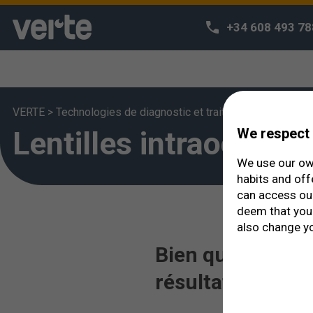
+34 608 493 78
VERTE
>
Technologies de diagnostic et traitement
>
Lentilles
Lentilles intraoculai
We respect 
We use our own
habits and off
can access o
deem that you 
also change yo
Bien qu'elles so
résultats sont é