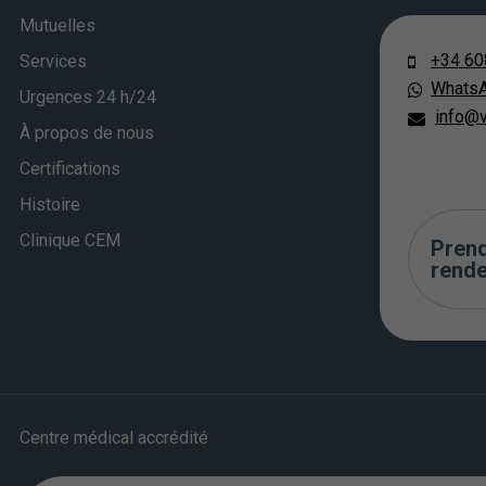
Mutuelles
+34 60
Services
Whats
Urgences 24 h/24
info@v
À propos de nous
Certifications
Histoire
Clinique CEM
Pren
rend
Centre médical accrédité