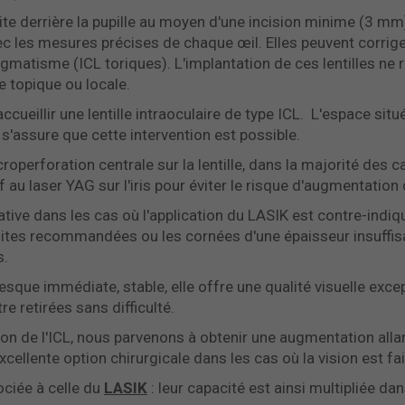
duite derrière la pupille au moyen d'une incision minime (3 mm)
les mesures précises de chaque œil. Elles peuvent corrige
gmatisme (ICL toriques). L'implantation de ces lentilles ne r
e topique ou locale.
cueillir une lentille intraoculaire de type ICL. L'espace situé 
 s'assure que cette intervention est possible.
roperforation centrale sur la lentille, dans la majorité des ca
f au laser YAG sur l'iris pour éviter le risque d'augmentation 
native dans les cas où l'application du LASIK est contre-indi
mites recommandées ou les cornées d'une épaisseur insuffis
s.
esque immédiate, stable, elle offre une qualité visuelle excep
re retirées sans difficulté.
on de l'ICL, nous parvenons à obtenir une augmentation allan
 excellente option chirurgicale dans les cas où la vision est fai
ociée à celle du
LASIK
: leur capacité est ainsi multipliée d