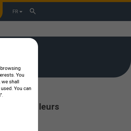
FR
r browsing
terests. You
 we shall
 used. You can
”.
au LASIK, leurs