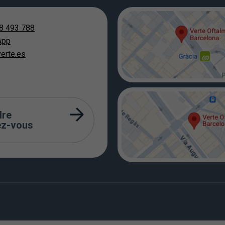
8 493 788
App
erte.es
dre
ez-vous