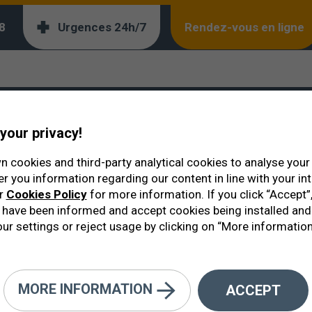
8
Urgences 24h/7
Rendez-vous en ligne
 intraoculaires phaques - ICL
res phaques - ICL
your privacy!
 cookies and third-party analytical cookies to analyse you
er you information regarding our content in line with your in
ur
Cookies Policy
for more information. If you click “Accept”,
have been informed and accept cookies being installed and
ur settings or reject usage by clicking on “More information
ient connues comme l'alternative 
galement exceptionnels.
MORE INFORMATION
ACCEPT