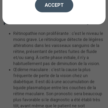
ACCEPT
Au cours de la vie d'un patient
diabétique, la maladie rétinienne
peut évoluer de différentes façons :
Rétinopathie non proliférante : c'est le niveau le
moins grave. Le rétinologue détecte de légères
altérations dans les vaisseaux sanguins de la
rétine, présentant de petites fuites de fluide
et/ou sang. À cette phase initiale, il n'y a
habituellement pas de diminution de la vision.
Œdème maculaire : c'est la cause la plus
fréquente de perte de la vision chez un
diabétique. Il est dû à une accumulation de
liquide plasmatique entre les couches de la
rétine maculaire. Son pronostic sera beaucoup
plus favorable si le diagnostic a été établi très
tôt, avant même que le patient ne soit