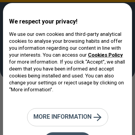
We respect your privacy!
We use our own cookies and third-party analytical
cookies to analyse your browsing habits and offer
VERTE
>
Maladies des yeux et de la vue
>
Rétinopathie diabétique
you information regarding our content in line with
Rétinopathie
your interests. You can access our
Cookies Policy
for more information. If you click “Accept”, we shall
diabétique
deem that you have been informed and accept
cookies being installed and used. You can also
change your settings or reject usage by clicking on
“More information”.
La rétine est l'une des cibles les
plus sensibles aux changements
métaboliques subis par les patients
MORE INFORMATION
diabétiques.