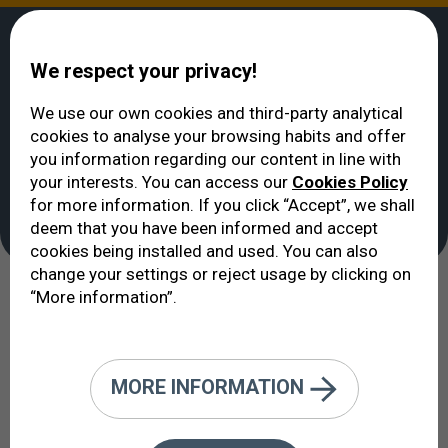
We respect your privacy!
We use our own cookies and third-party analytical
cookies to analyse your browsing habits and offer
VERTE
>
Unités cliniques
>
Unité d’optométrie clinique
you information regarding our content in line with
Unité d’optométrie
your interests. You can access our
Cookies Policy
for more information. If you click “Accept”, we shall
clinique
deem that you have been informed and accept
cookies being installed and used. You can also
change your settings or reject usage by clicking on
“More information”.
Une équipe technique fondamentale
aux côtés de l'ophtalmologue.
MORE INFORMATION
L'optométrie clinique est la spécialité qui étudie l'œil
et la vision du point de vue optique. La
graduation
et