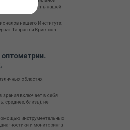
 проведения правильной
из важнейших мест в нашей
оналов нашего Института:
рнат Тарраго и Кристина
 оптометрии.
.
азличных областях
з зрения включает в себя
 среднее, близь), не
с помощью инструментальных
диагностики и мониторинга