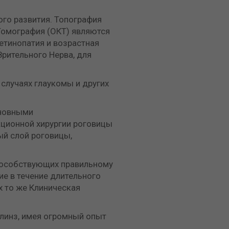
ого развития. Топография
Томография (ОКТ) являются
етинопатия и возрастная
рительного Нерва, для
случаях глаукомы и других
сновными
ционной хирургии роговицы
ый слой роговицы,
пособствующих правильному
ие в течение длительного
х то же Клиническая
линз, имея огромный опыт