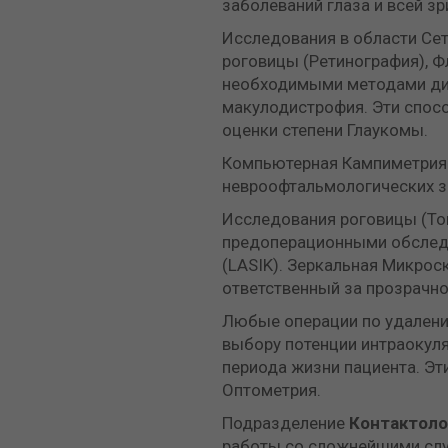
заболеваний глаза и всей з
Исследования в области Сет
роговицы (Ретинография), 
необходимыми методами диаг
макулодистрофия. Эти спосо
оценки степени Глаукомы.
Компьютерная Кампиметрия –
невроофтальмологических з
Исследования роговицы (То
предоперационными обследо
(LASIK). Зеркальная Микрос
ответственный за прозрачно
Любые операции по удалени
выбору потенции интраокуля
периода жизни пациента. Эт
Оптометрия.
Подразделение
Контактоло
работы со сложнейшими случ