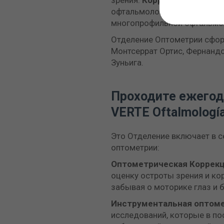
зрения.
Коррекция
аметро
офтальмологической диагно
многопрофильной офтальмол
Отделение Оптометрии сфор
Монтсеррат Ортис, Фернандо
Зуньига.
Проходите ежегод
VERTE Oftalmología
Это Отделение включает в 
оптометрии:
Оптометрическая
Коррек
оценку остроты зрения и ко
забывая о моторике глаз и 
Инструментальная
оптом
исследований, которые в п