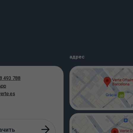
адрес
8 493 788
App
erte.es
ачить