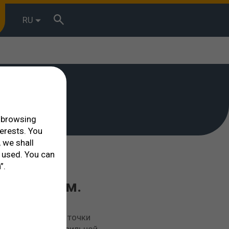
RU
r browsing
terests. You
 we shall
 used. You can
”.
льмологом.
ии с оптической точки