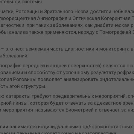
рительной системы.
чатки, Роговицы и Зрительного Нерва достигли небывал
Флюоресцентная Ангиография и Оптическая Когерентная 
ностики при таких заболеваниях, как диабетическая р
бы анализа также применяются, наряду с Томографией З
 это неотъемлемая часть диагностики и мониторинга в 
аболеваний.
пография передней и задней поверхностей) являются о
ваниями и способствуют успешному результату рефрак
копия Роговицы позволяет анализировать эндотелиальн
сть этой структуры.
ю катаракты требуют предварительных мероприятий, с
рной линзы, которая будет отвечать за адекватное зрен
и мероприятия называются Биометрией и отвечает за ни
гии
занимается индивидуальным подбором контактных 
аями, такими как кератоконус и кератопластика.