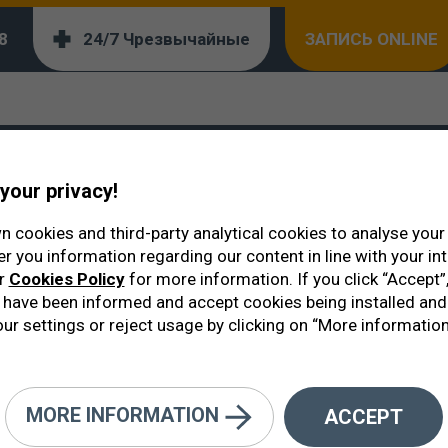
8
24/7 Чрезвычайные
ЗАПИСЬ ONLINE
 Оптометрии
ской Оптометрии
your privacy!
 cookies and third-party analytical cookies to analyse you
er you information regarding our content in line with your in
ur
Cookies Policy
for more information. If you click “Accept”,
have been informed and accept cookies being installed and
ur settings or reject usage by clicking on “More information
ическая команда рядом с офта
MORE INFORMATION
ACCEPT
 специализация, изучающая глаз и его зрительные функц