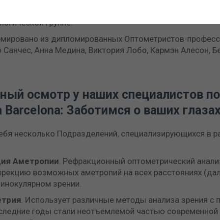
пии
и
функциональная
оценка
зрения
очень важны для
стики, поэтому команда оптометристов занимает одно 
огической группе.
мировано из дипломированных Оптометристов-професси
 Санчес, Анна Медина, Виктория Лобо, Кармэн Алесон, Бе
ный осмотр у наших специалистов по
 Barcelona: Заботимся о ваших глазах
себя несколько Подразделений, специализирующихся в р
ция
Аметропии
. Рефракционный оптометрический анали
ррекцию возможных аметропий на всех расстояниях (даль,
бинокулярном зрении.
етрия
. Использует различные методы анализа зрения 
оследние годы стали неотъемлемой частью современной 