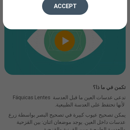
ACCEPT
تكمن في ما ذا
؟
تدعى عدسات العين ما قبل العدسة Fáquicas Lentes
لأنها تحتفظ على العدسة الطبيعية.
يمكن تصحيح عيوب كبيرة في تصحيح البصر بواسطة زرع
عدسات داخل العين. يوجد موضعان اثنان: بين القزحية
والعدسة الطبيعية وبين القرنية والقزحية.