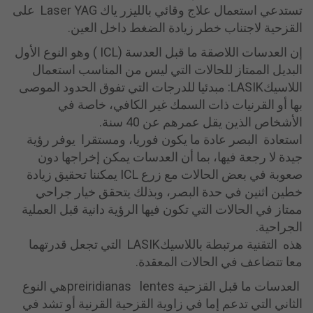
تستدعي استعمال علاج وقائي بالليزر ياك Laser YAG على
القزحية لاجتناب خطر زيادة الضغط داخل العين.
إن العدسات اللاصقة ما قبل العدسة (ICL ) وهو النوع الأول
البديل الممتاز للحالات التي ليس من المناسب استعمال
اللاسيكLASIK: مبدئيا للدرجات التي تفوق الحدود الموصى
بها أو القرنيات ذات السمك غير الكافي، خاصة في
الأشخاص الذين يقل عمرهم عن 40 سنة.
استعادة البصر عادة ما يكون فوريا، ومستقرا يوفر رؤية
جيدة لا رجعة فيها، بما أن العدسات يمكن إخراجها دون
صعوبة في بعض الحالات مع زرع ICL يمكننا تحقيق زيادة
خطين اثنين في حدة البصر، وبذلك يتحقق خيار جراحي
ممتاز في الحالات التي تكون فيها الرؤية دانية قبل العملية
الجراحية.
هذه التقنية مرتبطة باللاسيكLASIK التي تجعل قدرتهما
معا تتضاعف في الحالات المعقدة.
العدسات ما قبل القزحية preiridianas lentesهي النوع
الثاني التي تدعم إما في زاوية القزحية القرنية أو تشد في