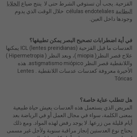
القزحية. يجب أن تستوفي الشرط حتى لا ينتج ضياع
الخلايا
البطانية
células endoteliales خلال الوقت الذي يدوم
وجودها داخل العين.
في أية اضطرابات تصحيح البصر يمكن تطبيقها
؟
العدسات ما قبل القزحية (lentes preiridianas) ICL يمكنها
علاج قصر النظر( miopia )، وبعد النظر ( Hipermetropia )
واللانقطية قصر النظر astigmatismo miópico. هذه
الأخيرة معروفة كعدسات عدسات اللانقطية . Lentes
Tóricas
هل تتطلب عناية خاصة
؟
المريض الذي يستعمل هذه العدسات يعيش حياة طبيعية
بمعنى الكلمة، سواء في مجال العمل أو في الرياضة بعد
أيام قليلة من زرعها. لا يوجد رفض لهذه المواد. ومع ذلك
يحتاج نوع العدستين إنجاز مراقبة سنوية ولأجل غير مسمى