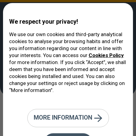
We respect your privacy!
We use our own cookies and third-party analytical
cookies to analyse your browsing habits and offer
التكنـــولوجيـــــــــا
>
زرع العدسات داخل العين التي تحمل
>
إيكوفتالمولوخيا VERTE
you information regarding our content in line with
العدسة الطبيعية
your interests. You can access our
Cookies Policy
زرع العدسات داخل العين
for more information. If you click “Accept”, we shall
التي تحمل العدسة
deem that you have been informed and accept
cookies being installed and used. You can also
الطبيعية
change your settings or reject usage by clicking on
“More information”.
ولو أنها تعرف كبديل للاسيك LASIK فإن
MORE INFORMATION
نتائجها هائلة أيضا.