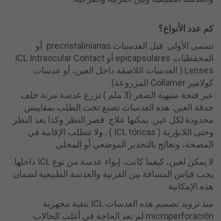
كم عدد الأنواع
؟
تسمى الأولى قبل العدسيات precristalinianas أو
المحفظيات epicapsulares أو ICL Intraocular Contact
Lenses ( العدسات اللاصقة داخل العين، أو عدسات
كولامير Collamer المزروعة).
عبر فتحة منتهية الصغر (3 ملم ) تزرع عدسة مرنة خلف
حدقة العين. هذه العدسات تصنع تحت الطلب بمقاييس
محدودة لكل عين. يمكنها علاج قصر النظر وكذا بعد النظر
وحتى اللابؤرية ( ICL tóricas ) . ولا تتطلب الإقامة في
المصحة، وتعالج بالتخدير الموضعي أو المحلي.
لا يمكن لعين، كيفما كانت، إيواء عدسة من نوع ICL داخلها.
يجب قياس المسافة بين القرنية والعدسة الطبيعية لضمان
هذه الإمكانية.
منذ تزويد تصميم هذه العدسات ICL بثقبة مجهرية
microperforación لم تعد الحاجة في أغلب الحالات