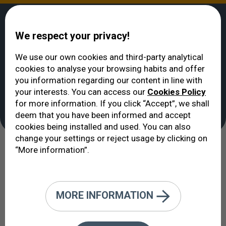
We respect your privacy!
We use our own cookies and third-party analytical
cookies to analyse your browsing habits and offer
ВИДЕТЬ
>
Технология
>
Интроокулярные Факичные Линзы
you information regarding our content in line with
Интроокулярные
your interests. You can access our
Cookies Policy
for more information. If you click “Accept”, we shall
Факичные Линзы
deem that you have been informed and accept
cookies being installed and used. You can also
change your settings or reject usage by clicking on
“More information”.
Хотя эти линзы известны как
альтернатива методу LASIK,
результаты их имплантации
MORE INFORMATION
являются экстраординарными.