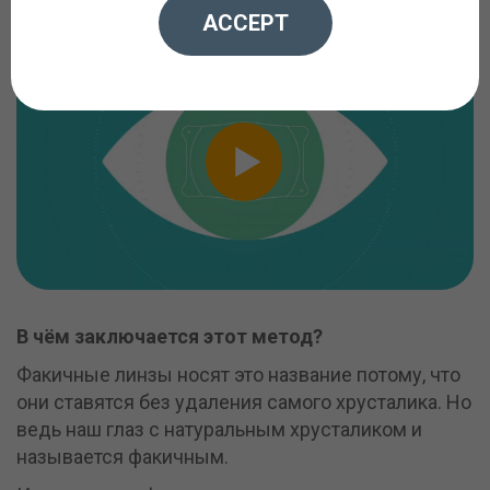
ACCEPT
В чём заключается этот метод?
Факичные линзы носят это название потому, что
они ставятся без удаления самого хрусталика. Но
ведь наш глаз с натуральным хрусталиком и
называется факичным.