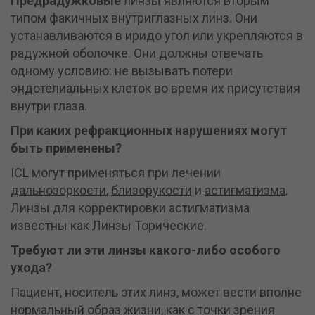
Предрадужковые
линзы являются вторым
типом факичных внутриглазных линз. Они
устанавливаются в иридо угол или укрепляются в
радужной оболочке. Они должны отвечать
одному условию: не вызывать потери
эндотелиальных клеток
во время их присутствия
внутри глаза.
При каких рефракционных нарушениях могут
быть применены?
ICL могут применяться при лечении
дальнозоркости
,
близорукости
и
астигматизма
.
Линзы для корректировки астигматизма
известны как Линзы Торические.
Требуют ли эти линзы какого-либо особого
ухода?
Пациент, носитель этих линз, может вести вполне
нормальный образ жизни, как с точки зрения