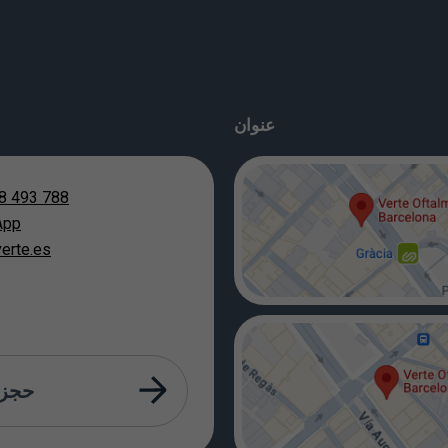
عنوان
8 493 788
App
erte.es
حجز 