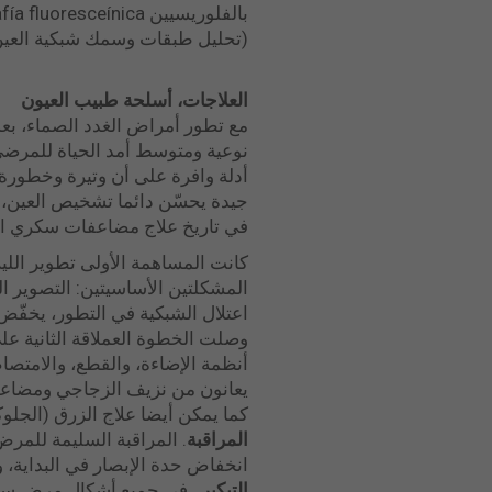
(تحليل طبقات وسمك شبكية العين
العلاجات، أسلحة طبيب العيون
نوعية ومتوسط ​​أمد الحياة للمرضى
أدلة وافرة على أن وتيرة وخطورة 
جيدة يحسّن دائما تشخيص العين، 
في تاريخ علاج مضاعفات سكري الع
المشكلتين الأساسيتين: التصوير ال
اعتلال الشبكية في التطور، يخفّض
وصلت الخطوة العملاقة الثانية ع
أنظمة الإضاءة، والقطع، والامتصا
يعانون من نزيف الزجاجي ومضاعفا
كما يمكن أيضا علاج الزرق (الجلو
المراقبة
. المراقبة السليمة للمرض
انخفاض حدة الإبصار في البداية، و
التبكير
. في جميع أشكال مرض سكري