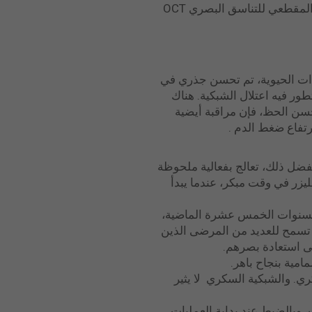
بالفلوريسيين angiografía fluoresceínica (صور خاصة بشبكية العين مع تباين في الوريد) والتصوير المقطعي للتناسق البصري OCT
 من العلاجات الطبية والمضادات الحيوية، تم تحسن جذري في
ور فيه اعتلال الشبكية. هناك
حسن الحظ، فإن مراقبة أيضية
تفاع ضغط الدم .
مة الأولى تطوير الليزر في طب العيون للتصوير الضوئي للشبكية fotocoagulación. وبفضل ذلك، تعالج بفعالية ملحوظة
ليزر في وقت مبكر، عندما يبدأ
 السنوات الخمس عشرة الماضية،
ي تسمح للعديد من المرضى الذين
ى استعادة بصرهم.
مية بنجاح باهر.
ري. والشبكية السكري لا يثير
وبالضبط عند بداية العمليات