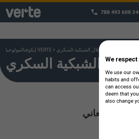
+34
الأمـــــراض
>
اعتلال الشبكية السكري
>
إيكوفتالمولوخيا VERTE
We respect 
عتلال الشبكية السكري
We use our own
habits and off
can access o
deem that you 
also change yo
رات التي يعاني