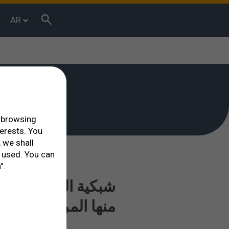
AR
r browsing
terests. You
 we shall
 used. You can
”.
شبكية العين هي واح
منها المرضى بالسك