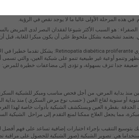
لدرجة الدنيا. يكشف أخصائيوا شبكية العين تغييرات صغيرة في الأوعية
في هذه المرحلة الأولى غالبا ما لا يوجد نقص في الرؤية.
Edema macu البقعة الصفراء : هو السبب الأكثر شيوعا لفقدان البصر لدى المري
عي. يعتمد تشخيصه بشكل ملحوظ على أن يكون مبكرا للغاية، قبل أ
اعتلال الشبكية السكري التكاثري  diabética proliferante
ظهر وتنمو أوعية غير طبيعية تنمو على شبكية العين، والتي تسمى 
م ضعيفة جدا تنزف بسهولة، و تؤدى إلى مضاعفات خطيرة للمرض: 
ين منذ بداية المرض، من أجل فحص مناسب ومبكر للشبكية السكري
سنوية أو سنوية لقاع العين ( حسب نوع مرض السكري ) منذ بداية
الحدقة بقطرة العين ويستكشف الشبكية بأدوات خاصة لهذا الغر
رة، مما يجعل العلاج ممكنا لمنع التقدم إلى مراحل الشبكية السك
 بتوسيع التنقيب بإجراء اختبارات إضافية تساعد على فهم أفضل 
استخداما هي: تصوير الشبكية (صور الشبكية للحصول على مراقبة تطو