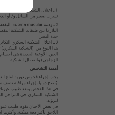
1 ـ اعتلال الشبكية الأولي: هو ا
تسرب صغير من السائل و/ أو الدم. 
2 ـ
وذمة lar
البلازما بين طبقات الشبكية البق
حدة البصر .
3 ـ
هذا النوع من (الشبكية السكري) ت
العين. الأوعية الجديدة هي أجسا
الزجاجي) وانفصال الشبكية ..
أهمية التشخيص
يجب إجراء فحوص دورية لقاع الع
يُنصح دوليا بإجراء مراقبة نصف 
في هذا الفحص يمدد طبيب عيونك 
الشبكية السكري في المراحل المبك
للرؤية.
في بعض الأحيان يقوم طبيب عيونك
اللاحق بأكبر دقة ممكنة. وأكثرها 