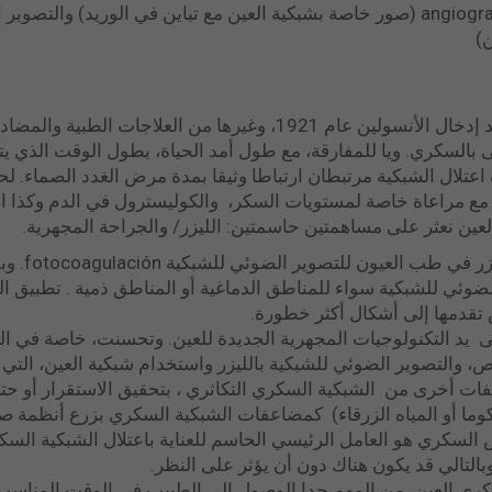
)
مع تطور أمراض الغدد الصماء، بعد إدخال الأنسولين عام 1921، وغيرها
 بالسكري. ويا للمفارقة، مع طول أمد الحياة، يطول الوقت الذي يتط
اعتلال الشبكية مرتبطان ارتباطا وثيقا بمدة مرض الغدد الصماء. ل
مع مراعاة خاصة لمستويات السكر، والكوليسترول في الدم وكذا ار
ين نعثر على مساهمتين حاسمتين: الليزر/ والجراحة المجهرية.
كانت المساه
ضوئي للشبكية سواء للمناطق الدماغية أو المناطق ذمية . تطبيق ال
 تقدمها إلى أشكال أكثر خطورة.
لى يد التكنولوجيات المجهرية الجديدة للعين. وتحسنت، خاصة في
ص، والتصوير الضوئي للشبكية بالليزر واستخدام شبكية العين، الت
ت أخرى من الشبكية السكري التكاثري ، بتحقيق الاستقرار أو حت
كوما أو المياه الزرقاء) كمضاعفات الشبكية السكري بزرع أنظمة صما
 السكري هو العامل الرئيسي الحاسم للعناية باعتلال الشبكية السك
بالتالي قد يكون هناك دون أن يؤثر على النظر.
 العين، من المهم جدا الوصول إلى الطبيب في الوقت المناسب، 