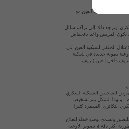
 الدموية في شبكية العين مع
ض بالسكري. ويرجع ذلك إلى تراكم سائل
ن يكون المريض واعيا بانخفاض
Retinopatía: يشكل تقدما خطيرا في الاعتلال الخلفي لشبكية العين. في
أوعية دموية جديدة في شبكية
نزيف داخل العين (نزيف
.
 المرض لتشخيص الشبكية السكري.
ض. وبهذا الشكل يتم تشخيص
ري التكاثري المدمرة كثيرا
للتطور وتسمح بوضع خطة للعلاج
رية أكثر دقة )، تصوير الأوعية