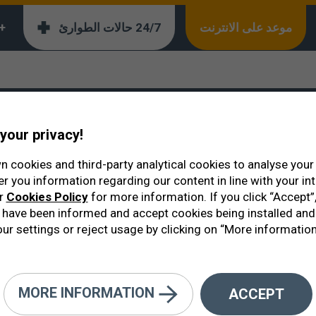
موعد على الانترنت
24/7 حالات الطوارئ
 608 493 788
your privacy!
ا
 cookies and third-party analytical cookies to analyse you
er you information regarding our content in line with your in
ur
Cookies Policy
for more information. If you click “Accept”,
have been informed and accept cookies being installed and
ur settings or reject usage by clicking on “More information
دة من الأيضيات الأكثر حساسية للتغي
ري.
MORE INFORMATION
ACCEPT