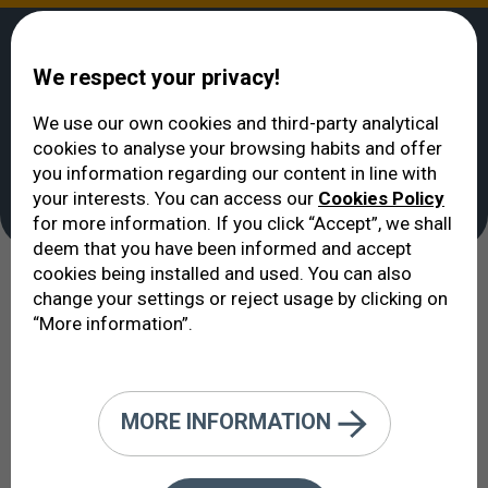
We respect your privacy!
We use our own cookies and third-party analytical
cookies to analyse your browsing habits and offer
تاريخ إيكو VERTE
التعــريف بــــنا
>
>
إيكوفتالمولوخيا VERTE
you information regarding our content in line with
تاريخ إيكو VERTE
your interests. You can access our
Cookies Policy
for more information. If you click “Accept”, we shall
deem that you have been informed and accept
cookies being installed and used. You can also
العناية بعينيك منذ عام 1989.
change your settings or reject usage by clicking on
“More information”.
يعود تاريخنا إلى عام 1989 حيث كقسم لطب العيون لإحدى
تعاونيات حوادث الشغل الأكثر أهمية في برشلونة تخصصنا
في إحدى نقاطنا القوية: إصابات العين
Traumatología
MORE INFORMATION
Ocular
. ومنذ ذلك الحين تواصلت الخدمة، 24 س/24س
على مدى 365 يوما.