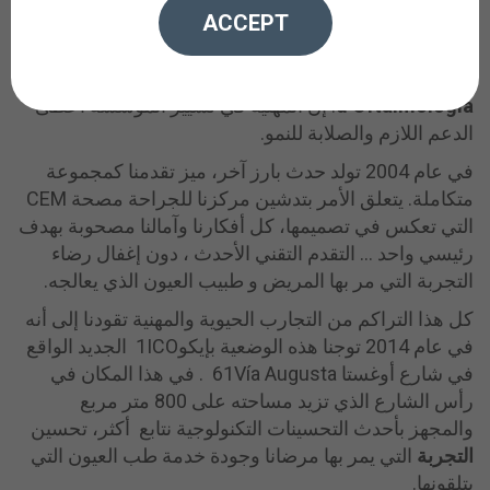
ACCEPT
على مر السنين اكتسب أطباء العيون لدينا مزيدا من الخبرة
والمعرفة. وهكذا، خطوة خطوة، نما الفريق وتطور إلى
معهد كومتال لطب وجراحة العيون
Institut Comtal
d’Oftalmologia
. إن المهنية في تسيير المؤسسة أعطى
الدعم اللازم والصلابة للنمو.
في عام 2004 تولد حدث بارز آخر، ميز تقدمنا كمجموعة
متكاملة. يتعلق الأمر بتدشين مركزنا للجراحة مصحة CEM
التي تعكس في تصميمها، كل أفكارنا وآمالنا مصحوبة بهدف
رئيسي واحد ... التقدم التقني الأحدث ، دون إغفال رضاء
التجربة التي مر بها المريض و طبيب العيون الذي يعالجه.
كل هذا التراكم من التجارب الحيوية والمهنية تقودنا إلى أنه
في عام 2014 توجنا هذه الوضعية بإيكو1ICO الجديد الواقع
في شارع أوغستا 61Vía Augusta . في هذا المكان في
رأس الشارع الذي تزيد مساحته على 800 متر مربع
والمجهز بأحدث التحسينات التكنولوجية نتابع أكثر، تحسين
التجربة
التي يمر بها مرضانا وجودة خدمة طب العيون التي
يتلقونها.