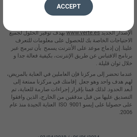
ACCEPT
أسئلة / اقتراحات قد تكون لديك حول الخدمات التي نقدمها.
رقم هاتف واحد يجعل الاتصال سهلا.
إذا كان اتصالك بواسطة شبكة الإنترنت ستستمتع بهذا
الإصدار الجديد
www.verte.es
بهدف توفير الحلول لجميع
الاحتياجات الخاصة بك للحصول على معلومات للتعرف
علينا. إن إدماج موعد على الأنترنت يسمح بأن تبرمج عبر
برنامج الاقتباس عن طريق الإنترنت، بكيفية فعالة جدا و
خلال ثوان قليلة .
عندما تحضر إلى مركزنا فإن العاملين في العناية بالمريض،
لهم هدف واحد وهو جعل إقامتك في مركزنا ممتعة إلى
أبعد الحدود. لذلك قمنا بإقرار إجراءات صارمة للعناية، تم
التصديق عليها من قبل مدققين من الخارج، الذين وافقوا
على حصولنا على إيسو ISO 9001 العناية الجيدة منذ عام
2006.