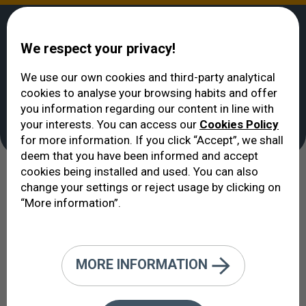
We respect your privacy!
We use our own cookies and third-party analytical
cookies to analyse your browsing habits and offer
المــــــريض
>
قسم العناية بالمريض
>
إيكوفتالمولوخيا VERTE
you information regarding our content in line with
قسم العناية بالمريض
your interests. You can access our
Cookies Policy
for more information. If you click “Accept”, we shall
deem that you have been informed and accept
cookies being installed and used. You can also
عناية طب العيون الممتازة رهن إشارتك.
change your settings or reject usage by clicking on
“More information”.
لدينا قسم خاص بالعناية بالمريض يهتم بجميع تلك الجوانب
التي تجعل المريض يتذكر المعاملة اللطيفة التي تلقاها، كما
يتذكر التنظيم الجيد للعملية الطبية والمساعدة.
MORE INFORMATION
كل مكالمة هاتفية في لغتك، يتلقاها فريقنا العامل في
الهاتف الذي ييسر جميع الترتيبات التي تحتاج إليها أو أية