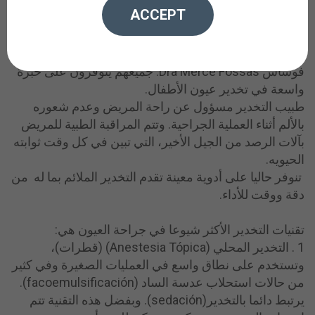
Montserrat Murillo، بمشاركة أطباء التخدير: الدكتور
ACCEPT
فيران مانينFerran Manen، والدكتور كارلوس جيل Dr.
Carlos Gil ، والدكتور مانويل فيلاوري Dr. Manuel Velaure
والدكتورة مارتا لوبيز Dra Marta López والدكتورة ميرثي
فوساس Dra Mercè Fossas. جميعهم يتوفرون على خبرة
واسعة في تخدير عيون الأطفال.
طبيب التخدير مسؤول عن راحة المريض وعدم شعوره
بالألم أثناء العملية الجراحية. وتتم المراقبة الطبية للمريض
بآلات الرصد من الجيل الأخير، التي تبين في كل وقت ثوابته
الحيويه.
تنوفر حاليا على أدوية معينة تقدم التخدير الملائم بما له من
دقة ووقت للأداء.
تقنيات التخدير الأكثر شيوعا في جراحة العيون هي:
1 . التخدير المحلي (Anestesia Tópica) (قطرات)،
وتستخدم على نطاق واسع في العمليات الصغيرة وفي كثير
من حالات استحلاب عدسة الساد (facoemulsificación).
يرتبط دائما بالتخدير(sedación). وبفضل هذه التقنية تتم