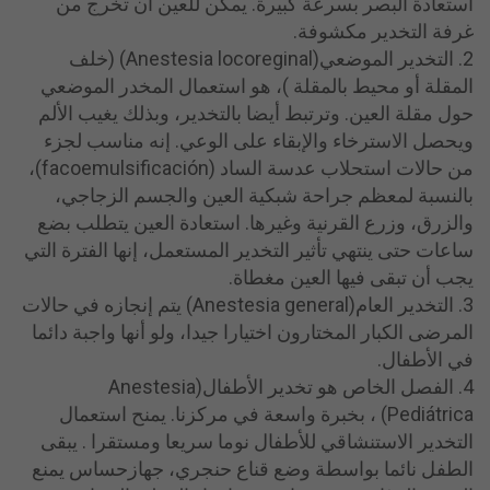
استعادة البصر بسرعة كبيرة. يمكن للعين أن تخرج من
غرفة التخدير مكشوفة.
2. التخدير الموضعي(Anestesia locoreginal) (خلف
المقلة أو محيط بالمقلة )، هو استعمال المخدر الموضعي
حول مقلة العين. وترتبط أيضا بالتخدير، وبذلك يغيب الألم
ويحصل الاسترخاء والإبقاء على الوعي. إنه مناسب لجزء
من حالات استحلاب عدسة الساد (facoemulsificación)،
بالنسبة لمعظم جراحة شبكية العين والجسم الزجاجي،
والزرق، وزرع القرنية وغيرها. استعادة العين يتطلب بضع
ساعات حتى ينتهي تأثير التخدير المستعمل، إنها الفترة التي
يجب أن تبقى فيها العين مغطاة.
3. التخدير العام(Anestesia general) يتم إنجازه في حالات
المرضى الكبار المختارون اختيارا جيدا، ولو أنها واجبة دائما
في الأطفال.
4. الفصل الخاص هو تخدير الأطفال(Anestesia
Pediátrica) ، بخبرة واسعة في مركزنا. يمنح استعمال
التخدير الاستنشاقي للأطفال نوما سريعا ومستقرا . يبقى
الطفل نائما بواسطة وضع قناع حنجري، جهازحساس يمنع