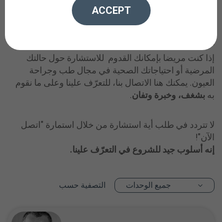
تبدأ نوعية المساعدة الطبية من مهنيي طب العيون
ACCEPT
والبصريات ولذلك لهم ولهن فضاء خاص على صفحة الويب
لإيكو VERTE "مصحة كومتال لطب وجراحة العيون" ، حيث
يمكن لهم أن يمارسوا تكوينهم ويظهروا كفاءاتهم.
إذا كنت مريضا بإمكانك القدوم للاستشارة حول حالتك
المرضية أو احتياجاتك الصحية في مجال طب وجراحة
العيون. يمكنك هنا الاتصال بنا، للتعرّف علينا وعلى ما نقوم
به
بشغف، وخبرة و
تفان
.
لا تتردد في طلب أية استشارة من خلال استمارة "اتصل
الآن"!
إنه أسلوب جيد للشروع في التعر
ف علينا.
التصفية حسب