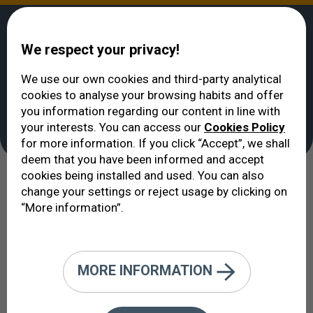
We respect your privacy!
We use our own cookies and third-party analytical
cookies to analyse your browsing habits and offer
Medical Staff
>
إيكوفتالمولوخيا VERTE
you information regarding our content in line with
Medical Staff
your interests. You can access our
Cookies Policy
for more information. If you click “Accept”, we shall
deem that you have been informed and accept
cookies being installed and used. You can also
الطاقم
الطبي
change your settings or reject usage by clicking on
“More information”.
المساعدة الطبية إنما يقوم بها الأشخاص، وليس أسماء
المصحات الطبية أو المعدات.
المهنيون هم الذين يتعاملون في الواقع مع المريض ومع
MORE INFORMATION
أفراد أسرته أو مرافقيه. إن المؤسسة، أو اسم المصحة،
تتضمنهم، تنظمهم، ولكنها تعمل بواسطتهم.