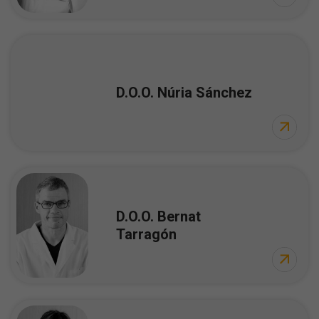
D.O.O. Núria Sánchez
D.O.O. Bernat
Tarragón