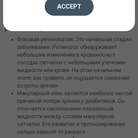
ACCEPT
В течение жизни больного сахарным диабетом,
заболевание сетчатки может развиваться по
различным путям:
Фоновая ретинопатия: Это начальная стадия
заболевания. Ретинолог обнаруживает
небольшие изменения в кровеносных
сосудах сетчатки с небольшими утечками
жидкости или крови. На этом начальном
этапе, как правило, не ощущается снижение
остроты зрения.
Макулярный отёк: является наиболее частой
причиной потери зрения у диабетиков. Он
отличается накоплением плазменной
жидкости между слоями макулярной
сетчатки. Его развитие и прогнозирование
сильно зависит от раннего