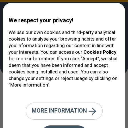
We respect your privacy!
We use our own cookies and third-party analytical
cookies to analyse your browsing habits and offer
ВИДЕТЬ
>
Заболевания
>
Диабетическая ретинопатия
you information regarding our content in line with
Диабетическая
your interests. You can access our
Cookies Policy
for more information. If you click “Accept”, we shall
ретинопатия
deem that you have been informed and accept
cookies being installed and used. You can also
change your settings or reject usage by clicking on
“More information”.
Ретина является самым
уязвимым органом при
изменениях в обмене веществ,
MORE INFORMATION
которыми страдает пациент-
диабетик.