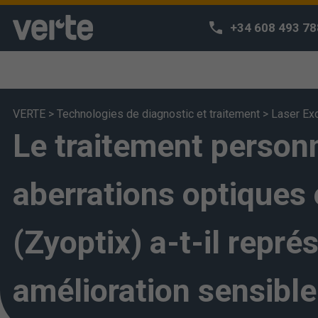
+34 608 493 78
VERTE
>
Technologies de diagnostic et traitement
>
Laser Ex
Le traitement personn
We respect 
We use our own
habits and off
aberrations optiques 
can access o
deem that you 
(Zyoptix) a-t-il repré
also change yo
amélioration sensible