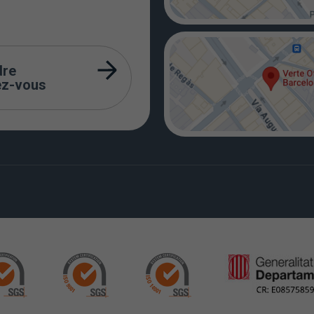
dre
ez-vous