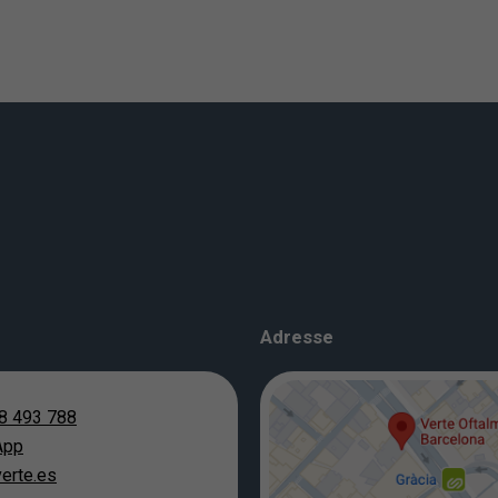
Adresse
8 493 788
App
erte.es