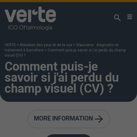
We respect your privacy!
We use our own cookies and third-party analytical
cookies to analyse your browsing habits and offer
VERTE
>
Maladies des yeux et de la vue
>
Glaucome : diagnostic et
you information regarding our content in line with
traitement à Barcelone
>
Comment puis-je savoir si j'ai perdu du champ
your interests. You can access our
Cookies Policy
visuel (CV) ?
Comment puis-je
for more information. If you click “Accept”, we shall
deem that you have been informed and accept
savoir si j'ai perdu du
cookies being installed and used. You can also
change your settings or reject usage by clicking on
champ visuel (CV) ?
“More information”.
MORE INFORMATION