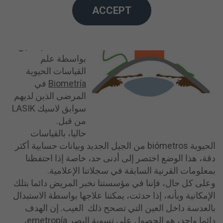
في السنوات الماضية
ACCEPT
كانت نسبة مهمة من
الخطأ تقع في حساب
العدسة داخل العين
بواسطة علم
القياسات الحيوية
Biometría
في
المرضى الذين لديهم
سوابق لاسيك LASIK
من قبل.
حاليا، بالقياسات
الحيوية biómetros من الجيل الجديد وبيانات حسابية أكثر
دقة، هذا الوضع اختصر إلى أدنى حد، خاصة إذا احتفظنا
بمعلومات القرنية السابقة في سجلاتنا الإعلامية.
وعلى كل حال، فإننا في مؤسستنا نخبر المريض دائما بتلك
الإمكانية وبأنه، إذا حدثت، يمكننا علاجها بواسطة الاستبدال
بالعدسة داخل العين التي تصحح ذلك العيب. إن الهدف
دائما واحد، هو الحصول على
تسوية البصر
emetropía،