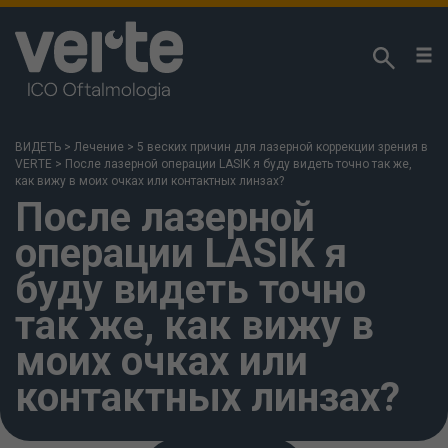
We respect your privacy!
We use our own cookies and third-party analytical
cookies to analyse your browsing habits and offer
ВИДЕТЬ
>
Лечение
>
5 веских причин для лазерной коррекции зрения в
you information regarding our content in line with
VERTE
>
После лазерной операции LASIK я буду видеть точно так же,
your interests. You can access our
Cookies Policy
как вижу в моих очках или контактных линзах?
После лазерной
for more information. If you click “Accept”, we shall
deem that you have been informed and accept
операции LASIK я
cookies being installed and used. You can also
change your settings or reject usage by clicking on
буду видеть точно
“More information”.
так же, как вижу в
моих очках или
контактных линзах?
MORE INFORMATION