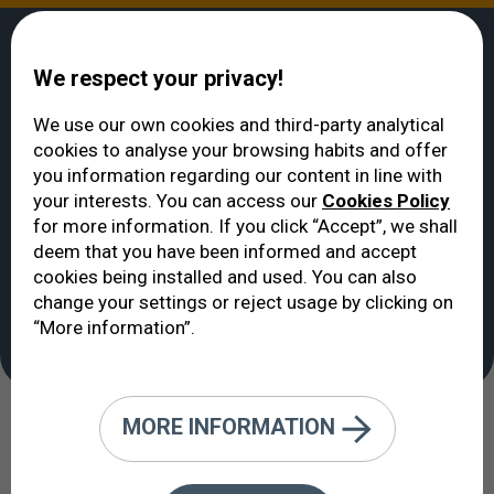
We respect your privacy!
We use our own cookies and third-party analytical
cookies to analyse your browsing habits and offer
ВИДЕТЬ
>
Отделения Клиники
>
Отделение Психологической Помощи
you information regarding our content in line with
при Потери Зрения
your interests. You can access our
Cookies Policy
Отделение
for more information. If you click “Accept”, we shall
Психологической
deem that you have been informed and accept
cookies being installed and used. You can also
Помощи при Потери
change your settings or reject usage by clicking on
Зрения
“More information”.
MORE INFORMATION
Психологическая адаптация к
жизни в условиях зрительной