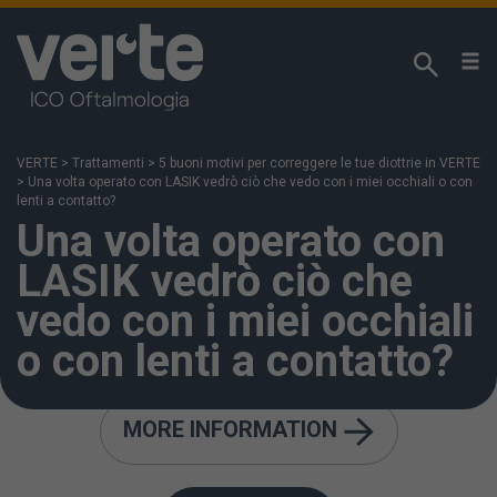
We respect your privacy!
We use our own cookies and third-party analytical
cookies to analyse your browsing habits and offer
VERTE
>
Trattamenti
>
5 buoni motivi per correggere le tue diottrie in VERTE
you information regarding our content in line with
>
Una volta operato con LASIK vedrò ciò che vedo con i miei occhiali o con
your interests. You can access our
Cookies Policy
lenti a contatto?
Una volta operato con
for more information. If you click “Accept”, we shall
deem that you have been informed and accept
LASIK vedrò ciò che
cookies being installed and used. You can also
change your settings or reject usage by clicking on
vedo con i miei occhiali
“More information”.
o con lenti a contatto?
MORE INFORMATION
Dopo l'operazione la visione sarà un po' sfocata,