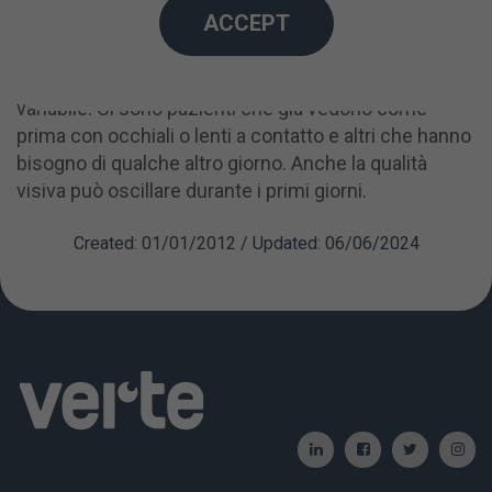
ACCEPT
come se fosse sott'acqua in una piscina, un
fenomeno che si chiarisce con il passare delle ore. A
partire dal giorno successivo è relativamente
variabile. Ci sono pazienti che già vedono come
prima con occhiali o lenti a contatto e altri che hanno
bisogno di qualche altro giorno. Anche la qualità
visiva può oscillare durante i primi giorni.
Created: 01/01/2012 / Updated: 06/06/2024