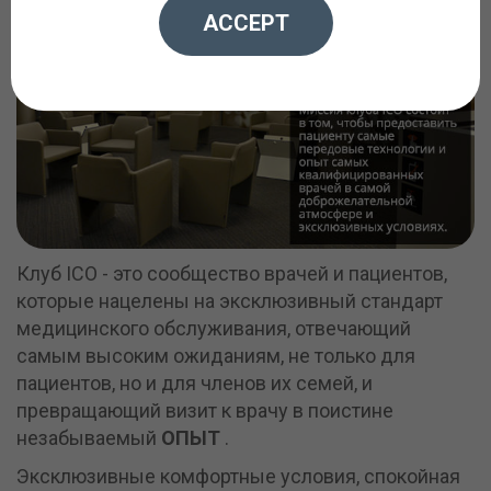
ACCEPT
Клуб ICO - это сообщество врачей и пациентов,
которые нацелены на эксклюзивный стандарт
медицинского обслуживания, отвечающий
самым высоким ожиданиям, не только для
пациентов, но и для членов их семей, и
превращающий визит к врачу в поистине
незабываемый
ОПЫТ
.
Эксклюзивные комфортные условия, спокойная