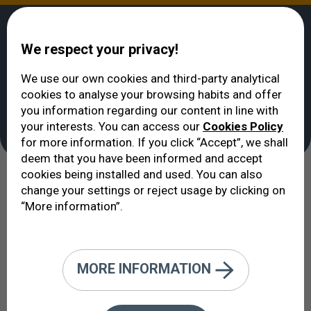
We respect your privacy!
We use our own cookies and third-party analytical
cookies to analyse your browsing habits and offer
ВИДЕТЬ
>
Клуб ICO
you information regarding our content in line with
Клуб ICO
your interests. You can access our
Cookies Policy
for more information. If you click “Accept”, we shall
deem that you have been informed and accept
cookies being installed and used. You can also
Эксклюзивный уровень
change your settings or reject usage by clicking on
“More information”.
обслуживания, отвечающий
высоким ожиданиям.
MORE INFORMATION