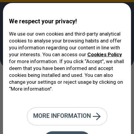
We respect your privacy!
We use our own cookies and third-party analytical
cookies to analyse your browsing habits and offer
ВИДЕТЬ
>
ПАЦИЕНТ
>
Идеальный пациент
you information regarding our content in line with
Идеальный пациент
your interests. You can access our
Cookies Policy
for more information. If you click “Accept”, we shall
deem that you have been informed and accept
cookies being installed and used. You can also
В чём же заключаются
change your settings or reject usage by clicking on
“More information”.
преимущества этого идеального
пациента, который
консультируется с нами заранее,
MORE INFORMATION
создавая, тем самым, условия
для развития более эффективной