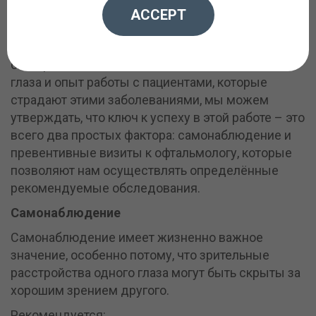
офтальмологии?
ACCEPT
С нашей точки зрения, учитывая наш 25-ти летний
опыт работы в области лечения заболеваний
глаза и опыт работы с пациентами, которые
страдают этими заболеваниями, мы можем
утверждать, что ключ к успеху в этой работе – это
всего два простых фактора: самонаблюдение и
превентивные визиты к офтальмологу, которые
позволяют нам осуществлять определённые
рекомендуемые обследования.
Самонаблюдение
Самонаблюдение имеет жизненно важное
значение, особенно потому, что зрительные
расстройства одного глаза могут быть скрыты за
хорошим зрением другого.
Рекомендуется: