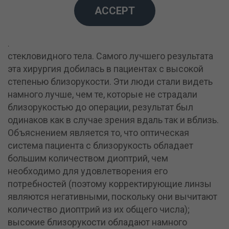
ACCEPT
Да и нет. В VI в. до н.э., Индийский врач Сушрута
описал метод хирургии катаракты путём нажатия
на хрусталик, вдавливая его в полость
стекловидного тела. Самого лучшего результата
эта хирургия добилась в пациентах с высокой
степенью близорукости. Эти люди стали видеть
намного лучше, чем те, которые не страдали
близорукостью до операции, результат был
одинаков как в случае зрения вдаль так и вблизь.
Объяснением является то, что оптическая
система пациента с близорукость обладает
большим количеством диоптрий, чем
необходимо для удовлетворения его
потребностей (поэтому корректирующие линзы
являются негативными, поскольку они вычитают
количество диоптрий из их общего числа);
высокие близорукости обладают намного