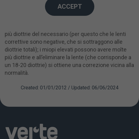
chirurgia sono stati miopi elevati che hanno ottenuto
ACCEPT
la visione migliore rispetto ai pazienti non affetti da
miopia, sia per vicino sia per lontan. La spiegazione
è che il sistema ottico di un paziente con miopia ha
più diottrie del necessario (per questo che le lenti
correttive sono negative, che si sottraggono alle
diottrie totali); i miopi elevati possono avere molte
più diottrie e all’eliminare la lente (che corrisponde a
un 18-20 diottrie) si ottiene una correzione vicina alla
normalità.
Created: 01/01/2012 / Updated: 06/06/2024