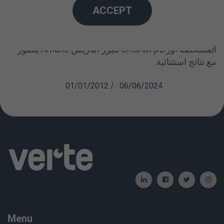
ACCEPT
الجراحية، ونتمكن من تصحيح النظر مع تعزيز كروية
القرنية فإننا، في نفس الوقت، ننشئ نظاما بصريا من نوع
جيد يعطي رؤية أفضل . إنها لفرصة ذهبية أن نظام المعالجة
المشخصة أوركام ORCAM لليزر أماريس Amaris يتطور
مع نتائج استثنائية.
: 01/01/2012 / : 06/06/2024
Menu