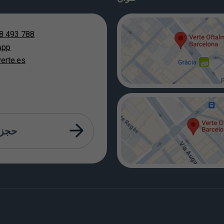
8 493 788
App
erte.es
حجز 