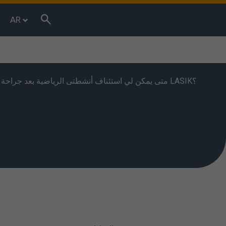
AR
متى يمكن لي استئناف أنشطتى الرياضية بعد جراحة اللاسيك LASIK؟
r browsing
terests. You
 we shall
 used. You can
”.