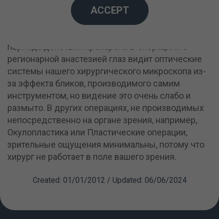
ACCEPT
же находится под воздействием анастезии, и
поэтому глаз теряет возможность видеть или
воспринимать свет и тени в течение всего
периода действия препарата. В операциях с
регионарной анастезией глаз видит оптические
системы нашего хирургического микроскопа из-
за эффекта бликов, производимого самим
инструментом, но видение это очень слабо и
размыто. В других операциях, не производимых
непосредственно на органе зрения, например,
Окулопластика или Пластические операции,
зрительные ощущения минимальны, потому что
хирург не работает в поле вашего зрения.
Created: 01/01/2012 / Updated: 06/06/2024