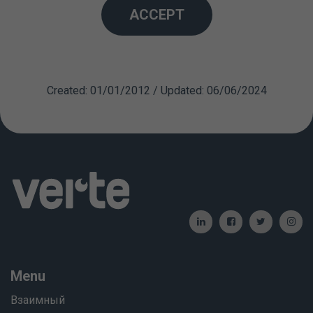
есть. Возможно, вы будете голодны из-за
ACCEPT
соблюдения предоперационной диеты, но мы
рекомендуем избегать тяжелой пищи и
алкогольных напитков до следующего дня.
Created: 01/01/2012 / Updated: 06/06/2024
Menu
Взаимный