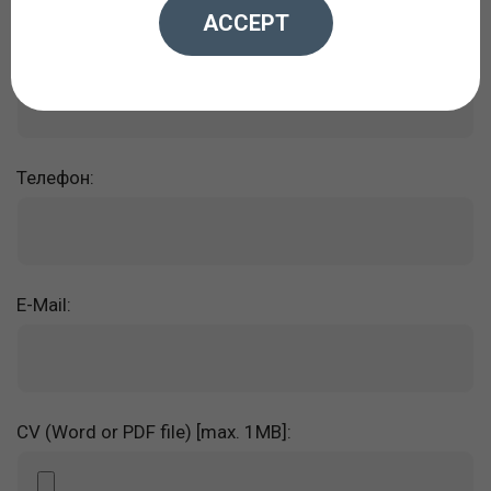
ACCEPT
Имя:
Телефон:
E-Mail:
CV (Word or PDF file) [max. 1MB]: