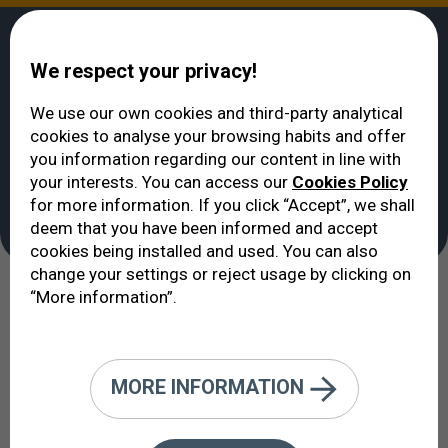
We respect your privacy!
We use our own cookies and third-party analytical
cookies to analyse your browsing habits and offer
ВИДЕТЬ
>
Резюме - Работа в ICO
you information regarding our content in line with
Резюме - Работа в
your interests. You can access our
Cookies Policy
for more information. If you click “Accept”, we shall
ICO
deem that you have been informed and accept
cookies being installed and used. You can also
change your settings or reject usage by clicking on
“More information”.
Используя эту форму, вы можете предоставить нам
свою информацию и приложить свое резюме для
возможных предложений о работе. Мы благодарим
вас за интерес к тому, чтобы стать частью нашей
MORE INFORMATION
команды.