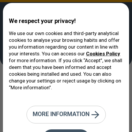
We respect your privacy!
We use our own cookies and third-party analytical
cookies to analyse your browsing habits and offer
VERTE
>
Patologie
you information regarding our content in line with
Patologie
your interests. You can access our
Cookies Policy
for more information. If you click “Accept”, we shall
deem that you have been informed and accept
cookies being installed and used. You can also
Salute e malattia sono termini
change your settings or reject usage by clicking on
“More information”.
opposti. La conoscenza della
malattia aiuta a guidare i nostri
sforzi per recuperare la salute
MORE INFORMATION
perduta.