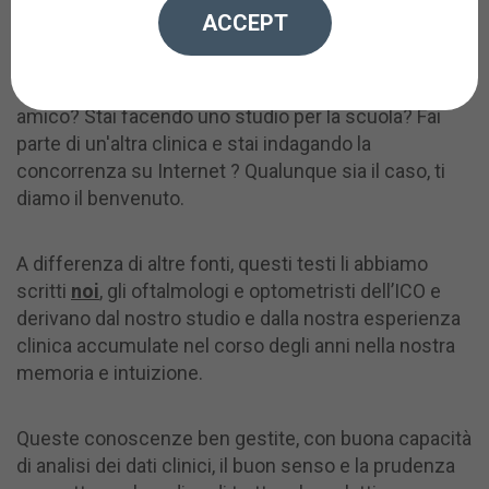
Se stai leggendo questi paragrafi è perché sei
ACCEPT
interessato a saperne di più di una malattia degli
occhi. Sei preoccupato perché una malattia degli
occhi affetta te, un membro della famiglia o un
amico? Stai facendo uno studio per la scuola? Fai
parte di un'altra clinica e stai indagando la
concorrenza su Internet ? Qualunque sia il caso, ti
diamo il benvenuto.
A differenza di altre fonti, questi testi li abbiamo
scritti
noi
, gli oftalmologi e optometristi dell’ICO e
derivano dal nostro studio e dalla nostra esperienza
clinica accumulate nel corso degli anni nella nostra
memoria e intuizione.
Queste conoscenze ben gestite, con buona capacità
di analisi dei dati clinici, il buon senso e la prudenza