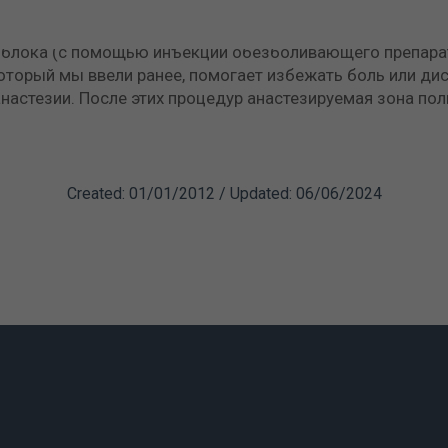
вмешательств производятся при местной анастезии, кот
омощью обезболивающих капель в оперируемый глаз) или
яблока (с помощью инъекции обезболивающего препарата
оторый мы ввели ранее, помогает избежать боль или ди
анастезии. После этих процедур анастезируемая зона по
Created: 01/01/2012 / Updated: 06/06/2024