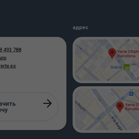
адрес
8 493 788
App
erte.es
ачить
ечу