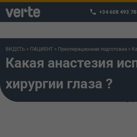
+34 608 493 78
ВИДЕТЬ
>
ПАЦИЕНТ
>
Преоперационная подготовка
>
Ка
Какая анастезия ис
We respect 
We use our own
habits and off
хирургии глаза ?
can access o
deem that you 
also change yo