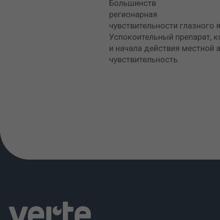
Большинство хирургических 
регионарная анастезия (с п
чувствительности глазного 
Успокоительный препарат, к
и начала действия местной 
чувствительность.