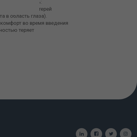
орая может быть:
 анастезия с потерей
 в область глаза).
скомфорт во время введения
лностью теряет