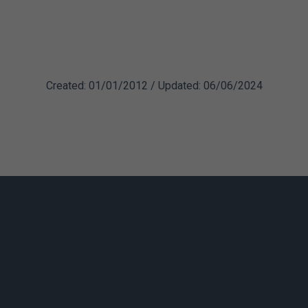
lsiasi intervento chirurgico è necessario osservare digiuno 
sserva questa precauzione si ha un aumento del rischio di 
Created: 01/01/2012 / Updated: 06/06/2024