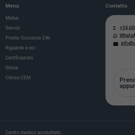
Menu
Contatto
Mutue
+34 60
Servizi
Whats
Pronto Soccorso 24h
info@v
Riguardo a noi
Certificazioni
Storia
Clinica CEM
Preno
appu
Centro medico accreditato