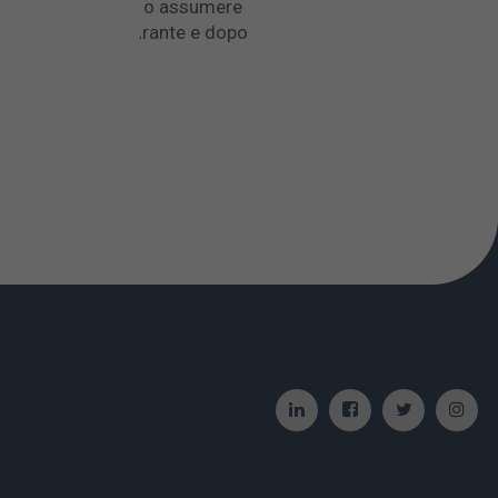
per 6 ore, e nel caso assumere
nausea e vomito durante e dopo