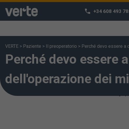
+34 608 493 78
VERTE
>
Paziente
>
Il preoperatorio
>
Perché devo essere a d
Perché devo essere a
We respect 
We use our own
habits and off
dell'operazione dei m
can access o
deem that you 
also change yo