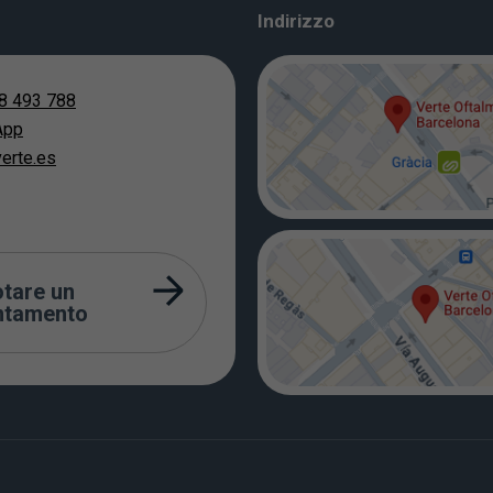
Indirizzo
8 493 788
App
erte.es
tare un
ntamento