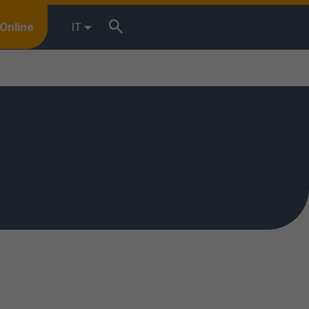
Online
IT
r browsing
terests. You
 we shall
 used. You can
”.