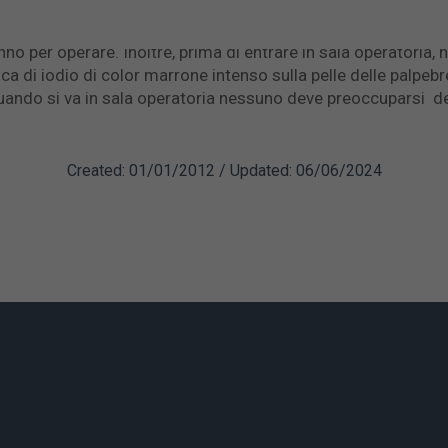
edure che assicurano che ogni operazione viene eseguita s
he elettroniche da parte dell'infermiere, dell'anestesista e de
no per operare. Inoltre, prima di entrare in sala operatoria, n
ca di iodio di color marrone intenso sulla pelle delle palpebr
quando si va in sala operatoria nessuno deve preoccuparsi de
Created: 01/01/2012 / Updated: 06/06/2024