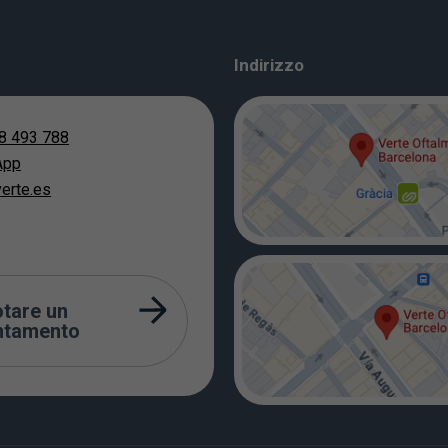
Indirizzo
8 493 788
App
erte.es
tare un
ntamento