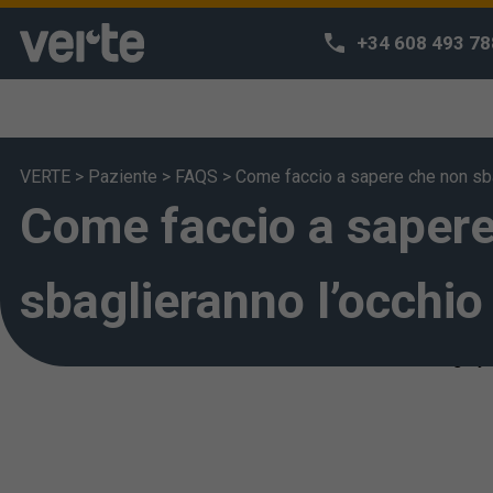
+34 608 493 78
VERTE
>
Paziente
>
FAQS
>
Come faccio a sapere che non sba
Come faccio a sapere
We respect 
We use our own
habits and off
sbaglieranno l’occhio
can access o
deem that you 
also change yo