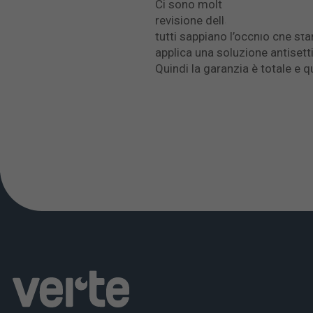
Ci sono molti passaggi e proc
revisione delle cartelle clinic
tutti sappiano l’occhio che stan
applica una soluzione antisetti
Quindi la garanzia è totale e 