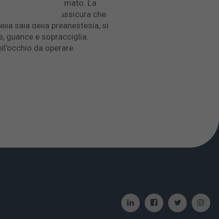
ull’occhio programmato. La
l chirurgo stesso, assicura che
ella sala della preanestesia, si
e, guance e sopracciglia.
ll'occhio da operare.