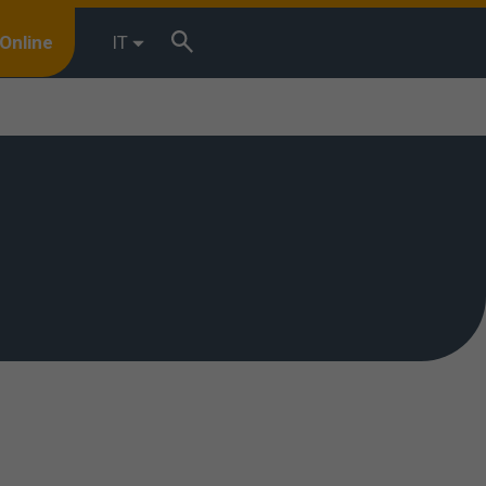
Online
IT
r browsing
terests. You
 we shall
 used. You can
”.