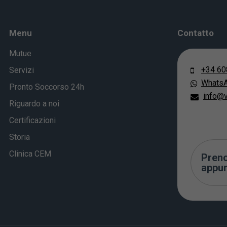
Menu
Contatto
Mutue
+34 60
Servizi
Whats
Pronto Soccorso 24h
info@v
Riguardo a noi
Certificazioni
Storia
Clinica CEM
Preno
appu