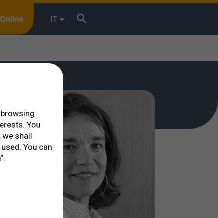
Online
IT
r browsing
terests. You
 we shall
 used. You can
”.