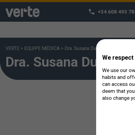
+34 608 493 78
VERTE
>
EQUIPE MEDICA
>
Dra. Susana Duch
Dra. Susana Duch
We respect 
We use our own
habits and off
can access o
deem that you 
also change yo