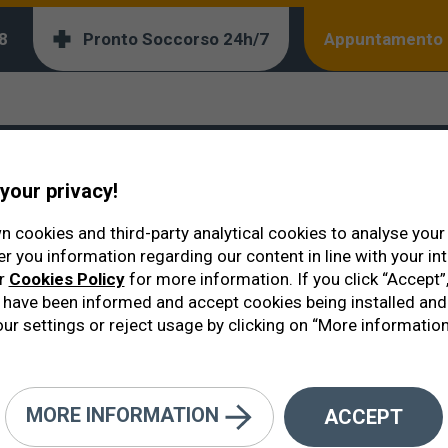
8
Pronto Soccorso 24h/7
Appuntamento 
your privacy!
 cookies and third-party analytical cookies to analyse you
er you information regarding our content in line with your in
ur
Cookies Policy
for more information. If you click “Accept”,
have been informed and accept cookies being installed and
ur settings or reject usage by clicking on “More information
MORE INFORMATION
ACCEPT