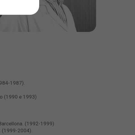
1984-1987).
co (1990 e 1993)
i Barcellona. (1992-1999)
a. (1999-2004).