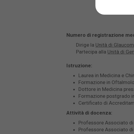
Numero di registrazione me
Dirige la
Unità di Glauco
Partecipa alla
Unità di Ge
Istruzione:
Laurea in Medicina e Chi
Formazione in Oftalmolog
Dottore in Medicina press
Formazione postgrado in 
Certificato di Accreditam
Attività di docenza:
Professore Associato di 
Professore Associato di 