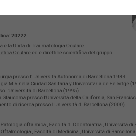
dica
:
20222
ma
e la
Unità di Traumatologia Oculare
.
netica Oculare
ed è direttice scientifica del gruppo.
rurgia presso l' Università Autonoma di Barcellona 1983.
ia MIR nella Ciudad Sanitaria y Universitaria de Bellvitge (
o l'Università di Barcellona (1995).
Glaucoma presso l'Università della California, San Francis
ento di ricerca presso l'Università di Barcellona (2000)
Patologia oftalmica , Facoltà di Odontoiatria , Università d
Oftalmologia , Facoltà di Medicina , Università di Barcellon