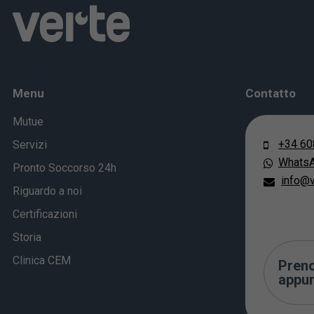
Menu
Contatto
Mutue
+34 60
Servizi
Whats
Pronto Soccorso 24h
info@v
Riguardo a noi
Certificazioni
Storia
Clinica CEM
Preno
appu