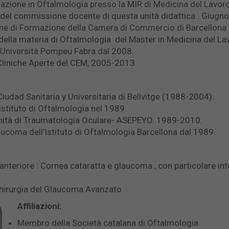
azione in Oftalmologia presso la MIR di Medicina del Lavoro 
 del commissione docente di questa unità didattica . Giug
ne di Formazione della Camera di Commercio di Barcellon
ella materia di Oftalmologia del Master in Medicina del Lav
 . Università Pompeu Fabra dal 2008.
 Cliniche Aperte del CEM, 2005-2013
Ciudad Sanitaria y Universitaria di Bellvitge (1988-2004).
Istituto di Oftalmologia nel 1989.
Unità di Traumatologia Oculare- ASEPEYO. 1989-2010.
laucoma dell'Istituto di Oftalmologia Barcellona dal 1989.
nteriore : Cornea cataratta e glaucoma , con particolare in
chirurgia del Glaucoma Avanzato.
Affiliazioni:
Membro della Società catalana di Oftalmologia