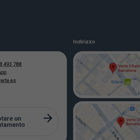
Indirizzo
8 493 788
App
erte.es
tare un
ntamento